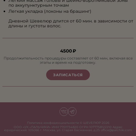
Легкий массаж головы и шейно-воротниковой зоны
по аккупунктурным точкам
Легкая укладка (локоны на брашинг)
Дневной Шевелюр длится от 60 мин. в зависимости от
длины и густоты волос.
4500 ₽
Продолжительность процедуры составляет от
60
мин, включая все
этапы и время на подготовку.
ЗАПИСАТЬСЯ
Политика конфиденциальности
© ШЕVЕЛЮР
2026
ООО «УК «ПАЛЬЧИКИ» ИНН 7701734820 ОГРН 1077758122210 Адрес
юридический: 105066 г. Москва, ул. Старая Басманная, д.25 office@palchiki.com