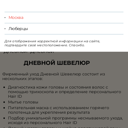
ЗАПИСАТЬСЯ
Москва
Москва
Люберцы
Для отображения корректной информации на сайте,
подтвердите своё местоположение. Спасибо.
ДНЕВНОЙ ШЕВЕЛЮР
Фирменный уход Дневной Шевелюр состоит из
нескольких этапов:
Диагностика кожи головы и состояния волос с
помощью трихоскопа и определение персонального
Hair ID
Мытье головы
Питательная маска с использованием горячего
полотенца для укрепления результата
Подбор уникальной программы несмываемого ухода,
исходя из персонального Hair ID