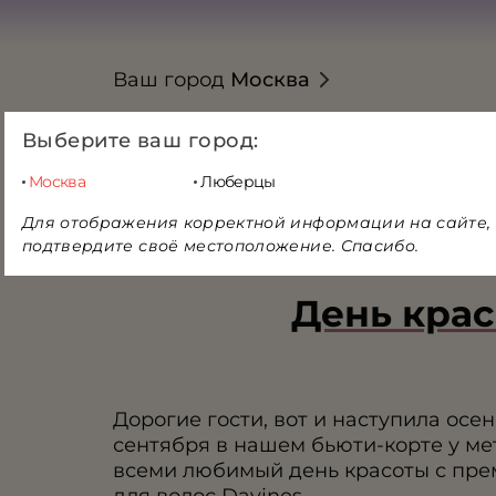
Ваш город
Москва
Выберите ваш город:
Москва
Люберцы
Для отображения корректной информации на сайте,
МЕНЮ
АДРЕСА
подтвердите своё местоположение. Спасибо.
День крас
Дорогие гости, вот и наступила осен
сентября в нашем бьюти-корте у ме
всеми любимый день красоты с пре
для волос Davines.