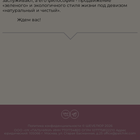
заслуживают, а его философия - продвижение
«зеленого» и экологичного стиля жизни под девизом
«натуральный и чистый».
Ждем вас!
Политика конфиденциальности
© ШЕVЕЛЮР
2026
ООО «УК «ПАЛЬЧИКИ» ИНН 7701734820 ОГРН 1077758122210 Адрес
юридический: 105066 г. Москва, ул. Старая Басманная, д.25 office@palchiki.com